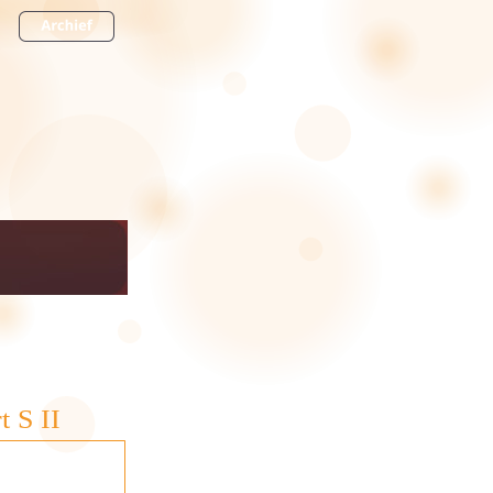
t S II
ramiek, staal