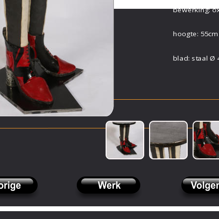
bewerking: o
hoogte: 55cm
blad: staal Ø