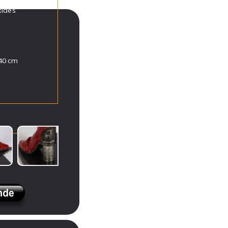
xides
 40 cm